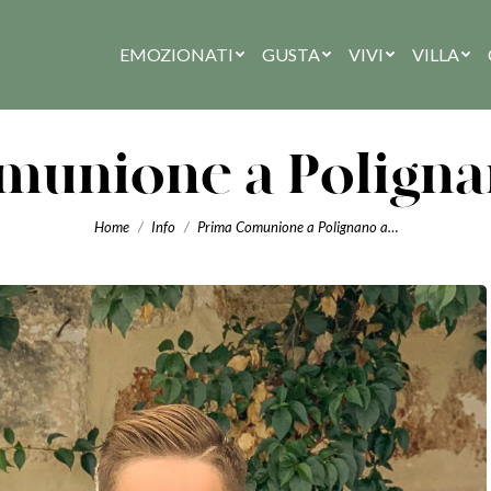
EMOZIONATI
GUSTA
VIVI
VILLA
munione a Poligna
You are here:
Home
Info
Prima Comunione a Polignano a…