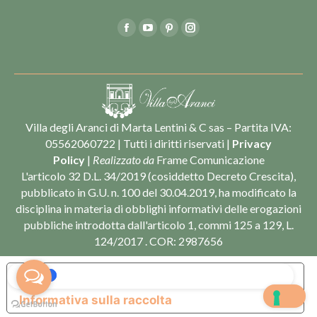
Find us on:
Facebook
YouTube
Pinterest
Instagram
Villa degli Aranci di Marta Lentini & C sas – Partita IVA:
05562060722 | Tutti i diritti riservati |
Privacy
Policy
|
Realizzato da
Frame Comunicazione
L'articolo 32 D.L. 34/2019 (cosiddetto Decreto Crescita),
pubblicato in G.U. n. 100 del 30.04.2019, ha modificato la
disciplina in materia di obblighi informativi delle erogazioni
pubbliche introdotta dall'articolo 1, commi 125 a 129, L.
124/2017 . COR: 2987656
Le tue preferenze relative alla privacy
Informativa sulla raccolta