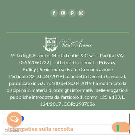
Find us on:
Facebook
YouTube
Pinterest
Instagram
Villa degli Aranci di Marta Lentini & C sas – Partita IVA:
05562060722 | Tutti i diritti riservati |
Privacy
Policy
|
Realizzato da
Frame Comunicazione
L'articolo 32 D.L. 34/2019 (cosiddetto Decreto Crescita),
pubblicato in G.U. n. 100 del 30.04.2019, ha modificato la
disciplina in materia di obblighi informativi delle erogazioni
pubbliche introdotta dall'articolo 1, commi 125 a 129, L.
124/2017 . COR: 2987656
Le tue preferenze relative alla privacy
Informativa sulla raccolta