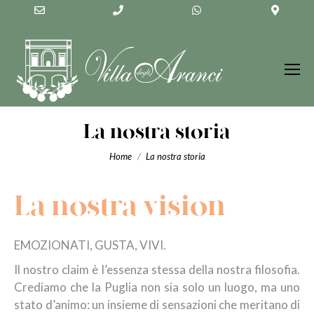
Email
Phone
WhatsApp
Googl
Address
Number
Maps
for
calling
La nostra storia
You are here:
Home
La nostra storia
La nostra vision
EMOZIONATI, GUSTA, VIVI.
Il nostro claim è l’essenza stessa della nostra filosofia.
Crediamo che la Puglia non sia solo un luogo, ma uno
stato d’animo: un insieme di sensazioni che meritano di