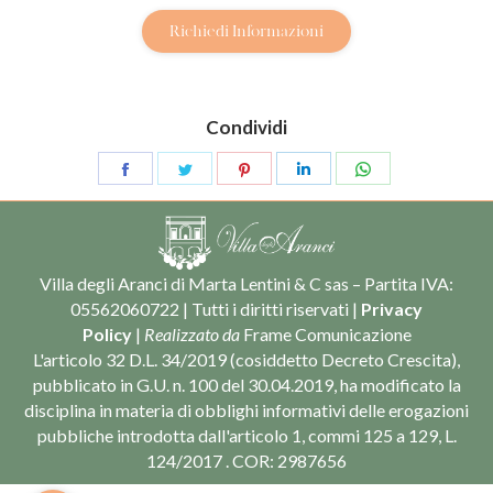
Richiedi Informazioni
Condividi
Share
Share
Share
Share
Share
on
on
on
on
on
Facebook
Twitter
Pinterest
LinkedIn
WhatsApp
Villa degli Aranci di Marta Lentini & C sas – Partita IVA:
05562060722 | Tutti i diritti riservati |
Privacy
Policy
|
Realizzato da
Frame Comunicazione
L'articolo 32 D.L. 34/2019 (cosiddetto Decreto Crescita),
pubblicato in G.U. n. 100 del 30.04.2019, ha modificato la
disciplina in materia di obblighi informativi delle erogazioni
pubbliche introdotta dall'articolo 1, commi 125 a 129, L.
124/2017 . COR: 2987656