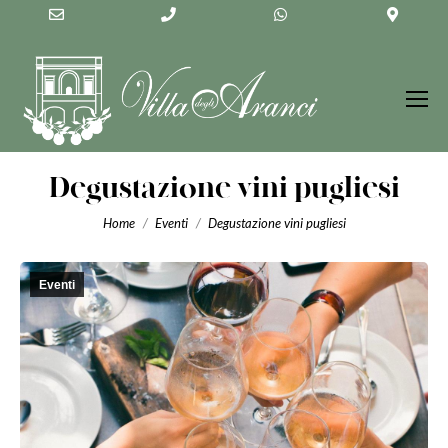
Email
Phone
WhatsApp
Googl
Address
Number
Maps
for
calling
Degustazione vini pugliesi
You are here:
Home
Eventi
Degustazione vini pugliesi
Eventi