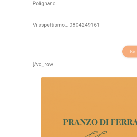
Polignano.
Vi aspettiamo… 0804249161
Ric
[/vc_row