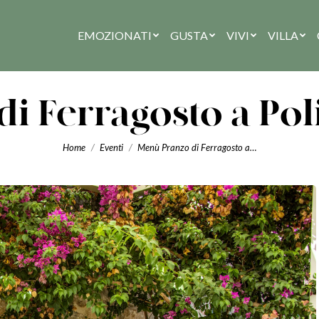
EMOZIONATI
GUSTA
VIVI
VILLA
i Ferragosto a Po
You are here:
Home
Eventi
Menù Pranzo di Ferragosto a…