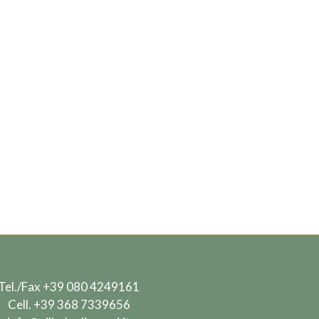
Tel./Fax
+39 080 4249161
Cell.
+39 368 7339656