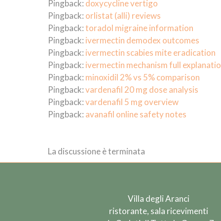
Pingback:
doxycycline vertigo
Pingback:
orlistat (alli) reviews
Pingback:
toradol migraine information
Pingback:
ivermectin demodex outcomes
Pingback:
ivermectin scabies mite eradication
Pingback:
ivermectin mechanism full explanati
Pingback:
minoxidil 2% vs 5% comparison
Pingback:
vardenafil 20 mg dose analysis
Pingback:
vardenafil 5 mg overview
Pingback:
avanafil online safety notes
La discussione è terminata
Villa degli Aranci
ristorante, sala ricevimenti