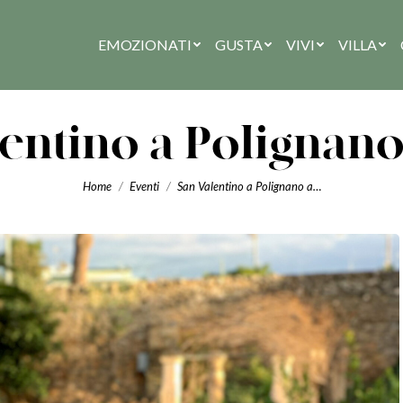
EMOZIONATI
GUSTA
VIVI
VILLA
entino a Polignan
You are here:
Home
Eventi
San Valentino a Polignano a…