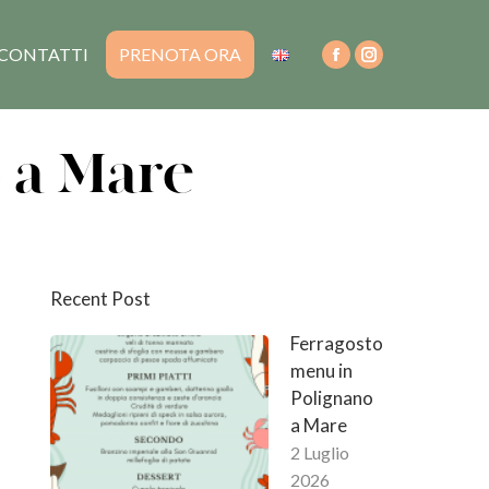
CONTATTI
PRENOTA ORA
o a Mare
Recent Post
Ferragosto
menu in
Polignano
a Mare
2 Luglio
2026