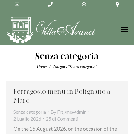
Email
Phone
WhatsApp
Googl
Address
Number
Maps
for
calling
Senza categoria
You are here:
Home
Category "Senza categoria"
Ferragosto menu in Polignano a
Mare
Senza categoria
By
Fr@me@dmin
2 Luglio 2026
25 di Commenti
On the 15 August 2026, on the occasion of the